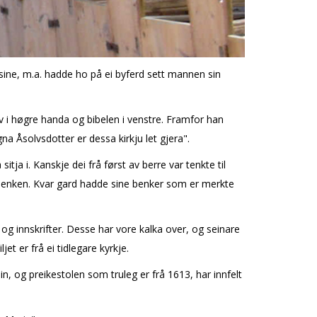
sine, m.a. hadde ho på ei byferd sett mannen sin
v i høgre handa og bibelen i venstre. Framfor han
na Åsolvsdotter er dessa kirkju let gjera".
ja i. Kanskje dei frå først av berre var tenkte til
 i benken. Kvar gard hadde sine benker som er merkte
og innskrifter. Desse har vore kalka over, og seinare
jet er frå ei tidlegare kyrkje.
, og preikestolen som truleg er frå 1613, har innfelt