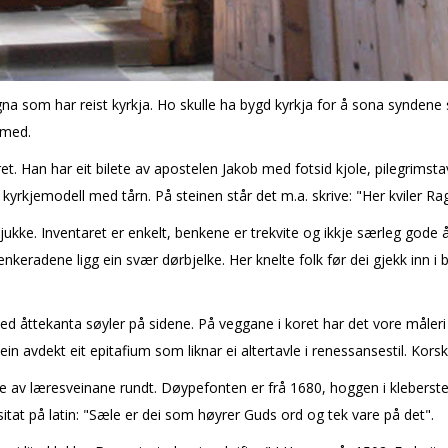
na som har reist kyrkja. Ho skulle ha bygd kyrkja for å sona syndene 
 med.
t. Han har eit bilete av apostelen Jakob med fotsid kjole, pilegrimsta
kyrkjemodell med tårn. På steinen står det m.a. skrive: "Her kviler Rag
e. Inventaret er enkelt, benkene er trekvite og ikkje særleg gode å sit
benkeradene ligg ein svær dørbjelke. Her knelte folk før dei gjekk inn
d åttekanta søyler på sidene. På veggane i koret har det vore måleri 
in avdekt eit epitafium som liknar ei altertavle i renessansestil. Korskil
 av læresveinane rundt. Døypefonten er frå 1680, hoggen i kleberstein
sitat på latin: "Sæle er dei som høyrer Guds ord og tek vare på det".