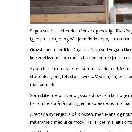
Segna seier at det er den rådrike og mektige Rike-Rag
igjen på eit skjer, og då sjøen flødde opp, strauk han
Gravsteinen over Rike-Ragna står no ved veggen i kore
kneler ei kvinne som med lyfta hender rekkjer han ein 
Kyrkja har steinmurar som somme stader er 1,67 m tjukk
støtte den gong folk stod i kyrkja. Ved inngangen til 
med bumerke.
Som skilje mellom kor og skip står det ein korboge me
har ein freista å få fram igjen noko av dette, m.a. har e
Altertavla syner Jesus på krossen, med Maria og nokre
målararbeid med ulike motiv. Her er det m.a. eit skrift