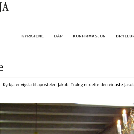
KYRKJENE
DÅP
KONFIRMASJON
BRYLLU
e
9. Kyrkja er vigsla til apostelen Jakob. Truleg er dette den einaste Jako