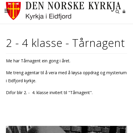
KYRKJENE
2 - 4 klasse - Tårnagent
DÅP
KONFIRMASJON
Me har Tårnagent ein gong i året.
BRYLLUP
Me treng agentar til å vera med å løysa oppdrag og mysterium
GRAVFERD
i Eidfjord kyrkje.
GRAVPLASSANE
Difor blir 2. - 4. klasse invitert til "Tårnagent".
KYRKJEBLADET