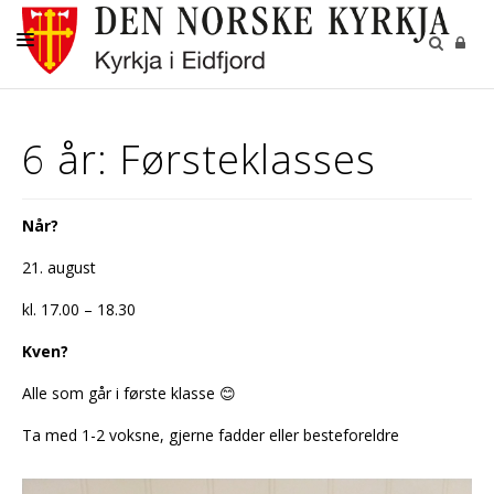
KYRKJENE
6 år: Førsteklasses
DÅP
KONFIRMASJON
Når?
BRYLLUP
21. august
GRAVFERD
kl. 17.00 – 18.30
GRAVPLASSANE
Kven?
KYRKJEBLADET
Alle som går i første klasse 😊
Ta med 1-2 voksne, gjerne fadder eller besteforeldre