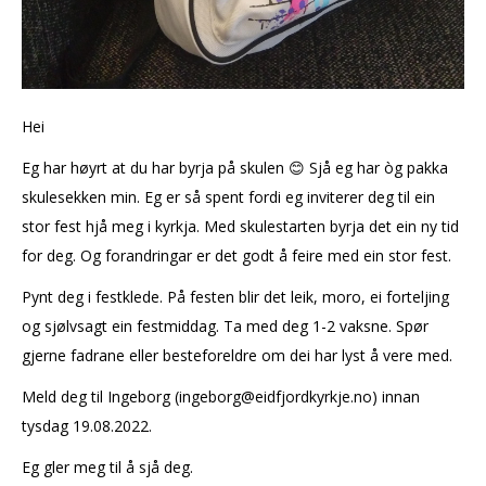
Hei
Eg har høyrt at du har byrja på skulen 😊 Sjå eg har òg pakka
skulesekken min. Eg er så spent fordi eg inviterer deg til ein
stor fest hjå meg i kyrkja. Med skulestarten byrja det ein ny tid
for deg. Og forandringar er det godt å feire med ein stor fest.
Pynt deg i festklede. På festen blir det leik, moro, ei forteljing
og sjølvsagt ein festmiddag. Ta med deg 1-2 vaksne. Spør
gjerne fadrane eller besteforeldre om dei har lyst å vere med.
Meld deg til Ingeborg (ingeborg@eidfjordkyrkje.no) innan
tysdag 19.08.2022.
Eg gler meg til å sjå deg.